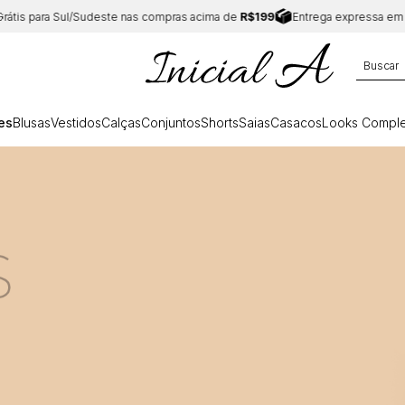
ara Sul/Sudeste nas compras acima de
R$199
Entrega expressa em
SP
em 
es
Blusas
Vestidos
Calças
Conjuntos
Shorts
Saias
Casacos
Looks Comple
BLUSAS