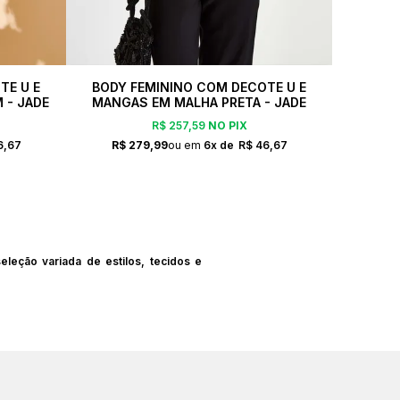
TE U E
BODY FEMININO COM DECOTE U E
 - JADE
MANGAS EM MALHA PRETA - JADE
R$ 257,59
NO PIX
6,67
R$ 279,99
6x
R$ 46,67
eção variada de estilos, tecidos e