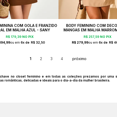
MININA COM GOLA E FRANZIDO
BODY FEMININO COM DECO
RAL EM MALHA AZUL - SANY
MANGAS EM MALHA MARROM
R$ 179,39
NO PIX
R$ 257,59
NO PIX
194,99
6x
R$ 32,50
R$ 279,99
6x
R$ 4
1
2
3
4
have no closet feminino e em todas as coleções prezamos por uma sel
s românticas, delicadas e ideais para o dia-a-dia da mulher brasileira.