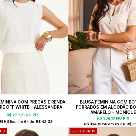
EMININA COM PREGAS E RENDA
BLUSA FEMININA COM BO
PE OFF WHITE - ALESSANDRA
FORRADOS EM ALGODÃO B
AMARELO - MONIQUE
R$ 239,19
NO PIX
R$ 308,19
NO PIX
259,99
6x
R$ 43,33
R$ 334,99
6x
R$ 5
TIS
FRETE GRÁTIS