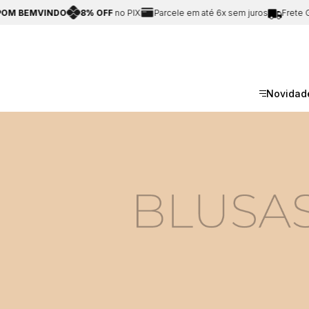
MVINDO
8% OFF
no PIX
Parcele em até 6x sem juros
Frete Grátis p
Novidad