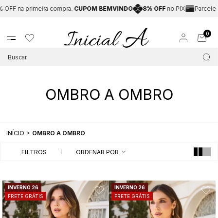
OFF na primeira compra:
CUPOM BEMVINDO
8% OFF
no PIX
Parcele e
0
OMBRO A OMBRO
INÍCIO
OMBRO A OMBRO
FILTROS
ORDENAR POR
INVERNO 26
INVERNO 26
FRETE GRÁTIS
FRETE GRÁTIS