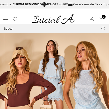
CUPOM BEMVINDO
8% OFF
no PIX
Parcele em até 6x sem juros
Fr
0
SHORTS