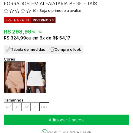
FORRADOS EM ALFAIATARIA BEGE - TAÍS
Seja o primeiro a avaliar
(0)
FRETE GRÁTIS
INVERNO 26
R$ 298,99
NO PIX
R$ 324,99
6x
R$ 54,17
Tabela de medidas
Compre o look
PP
P
M
G
GG
Adicionar à sacola
PEDIDO VIA WHATSAPP