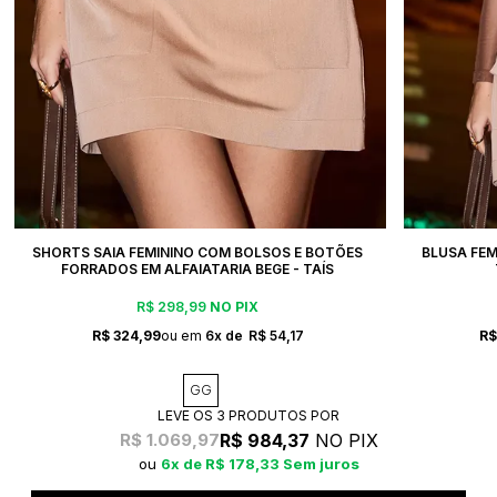
SHORTS SAIA FEMININO COM BOLSOS E BOTÕES
BLUSA FEM
FORRADOS EM ALFAIATARIA BEGE - TAÍS
R$ 298,99
NO PIX
R$ 324,99
6x
R$ 54,17
R$
GG
LEVE OS 3 PRODUTOS
R$ 984,37
NO PIX
R$ 1.069,97
6x
R$ 178,33
Sem juros