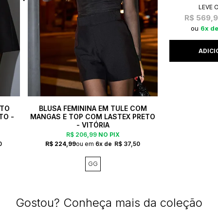
LEVE 
R$ 569,
6x
NTO
BLUSA FEMININA EM TULE COM
TO -
MANGAS E TOP COM LASTEX PRETO
- VITÓRIA
R$ 206,99
NO PIX
0
R$ 224,99
6x
R$ 37,50
GG
Gostou? Conheça mais da coleção