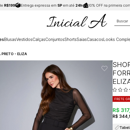
99
Entrega expressa em
SP
em até
24h
10% OFF na primeira compra:
C
es
Blusas
Vestidos
Calças
Conjuntos
Shorts
Saias
Casacos
Looks Comple
PRETO - ELIZA
SHOR
FORR
ELIZ
FRETE GR
R$ 317
R$ 344,
Tabel