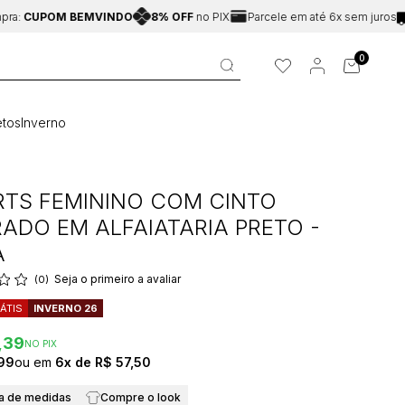
UPOM BEMVINDO
8% OFF
no PIX
Parcele em até 6x sem juros
Fret
0
tos
Inverno
TS FEMININO COM CINTO
ADO EM ALFAIATARIA PRETO -
A
Seja o primeiro a avaliar
(0)
ÁTIS
INVERNO 26
,39
NO PIX
99
6x
R$ 57,50
a de medidas
Compre o look