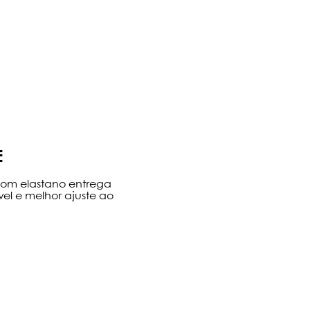
E
 com elastano entrega
vel e melhor ajuste ao