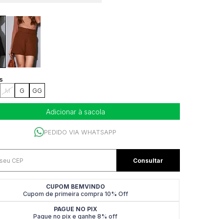
M
G
GG
Adicionar à sacola
PEDIDO VIA WHATSAPP
CUPOM BEMVINDO
Cupom de primeira compra 10% Off
PAGUE NO PIX
Pague no pix e ganhe 8% off