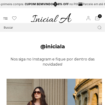
primeira compra:
CUPOM BEMVINDO
8% OFF
no PIX
Parcele em até 6
0
@iniciala
Nos siga no Instagram e fique por dentro das
novidades!