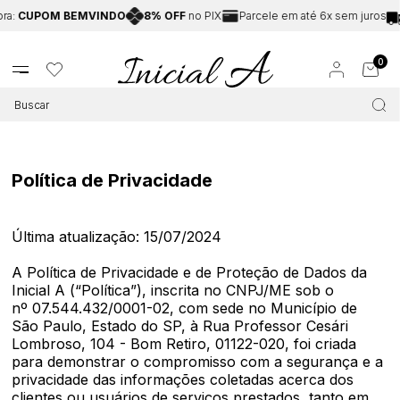
M BEMVINDO
8% OFF
no PIX
Parcele em até 6x sem juros
Frete Gr
0
Política de Privacidade
Última atualização: 15/07/2024
A Política de Privacidade e de Proteção de Dados da
Inicial A (“Política”), inscrita no CNPJ/ME sob o
nº 07.544.432/0001-02, com sede no Município de
São Paulo, Estado do SP, à Rua Professor Cesári
Lombroso, 104 - Bom Retiro, 01122-020, foi criada
para demonstrar o compromisso com a segurança e a
privacidade das informações coletadas acerca dos
clientes ou usuários de serviços prestados, tanto em