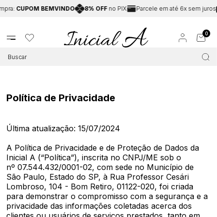
OM BEMVINDO
8% OFF
no PIX
Parcele em até 6x sem juros
Frete G
0
Política de Privacidade
Última atualização: 15/07/2024
A Política de Privacidade e de Proteção de Dados da
Inicial A (“Política”), inscrita no CNPJ/ME sob o
nº 07.544.432/0001-02, com sede no Município de
São Paulo, Estado do SP, à Rua Professor Cesári
Lombroso, 104 - Bom Retiro, 01122-020, foi criada
para demonstrar o compromisso com a segurança e a
privacidade das informações coletadas acerca dos
clientes ou usuários de serviços prestados, tanto em