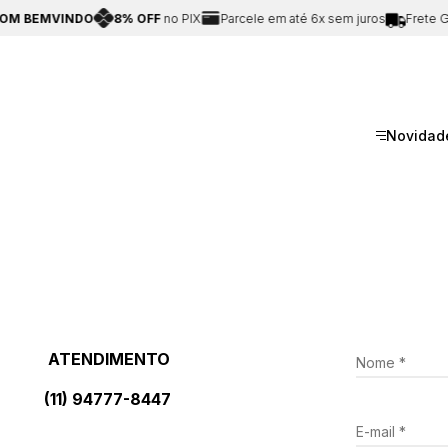
OM BEMVINDO
8% OFF
no PIX
Parcele em até 6x sem juros
Frete Gr
Novidad
ATENDIMENTO
(11) 94777-8447