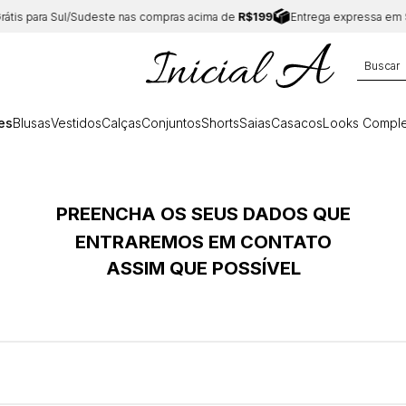
átis para Sul/Sudeste nas compras acima de
R$199
Entrega expressa em
S
es
Blusas
Vestidos
Calças
Conjuntos
Shorts
Saias
Casacos
Looks Comple
PREENCHA OS SEUS DADOS QUE
ENTRAREMOS EM CONTATO
ASSIM QUE POSSÍVEL