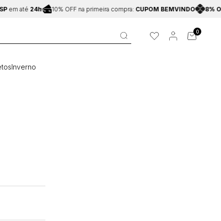
P
em até
24h
10% OFF na primeira compra:
CUPOM BEMVINDO
8% O
0
tos
Inverno