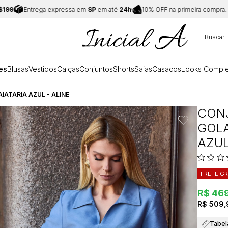
Entrega expressa em
SP
em até
24h
10% OFF na primeira compra:
CUPOM
es
Blusas
Vestidos
Calças
Conjuntos
Shorts
Saias
Casacos
Looks Comple
ATARIA AZUL - ALINE
CON
GOLA
AZUL
FRETE GR
R$ 469
R$ 509,
Tabel