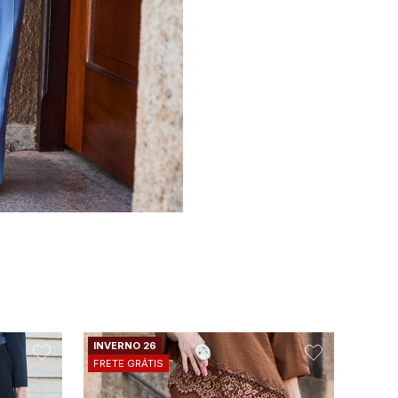
INVERNO 26
INVER
FRETE GRÁTIS
FRETE