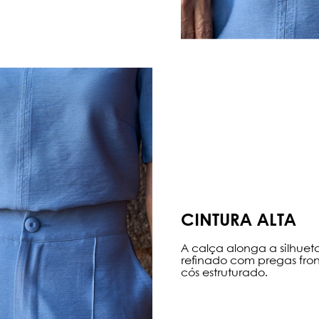
CINTURA ALTA
A calça alonga a silhu
refinado com pregas front
cós estruturado.