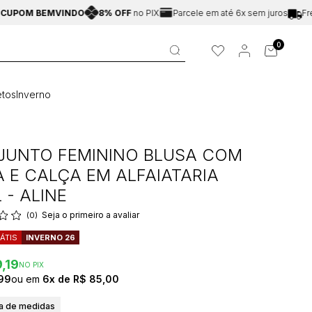
 BEMVINDO
8% OFF
no PIX
Parcele em até 6x sem juros
Frete Grát
0
tos
Inverno
JUNTO FEMININO BLUSA COM
 E CALÇA EM ALFAIATARIA
 - ALINE
Seja o primeiro a avaliar
(0)
ÁTIS
INVERNO 26
,19
NO PIX
99
6x
R$ 85,00
a de medidas