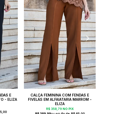
NDAS E
CALÇA FEMININA COM FENDAS E
BLU
O - ELIZA
FIVELAS EM ALFAIATARIA MARROM -
AL
ELIZA
R$ 358,79
NO PIX
5,00
R$ 389,99
6x
R$ 65,00