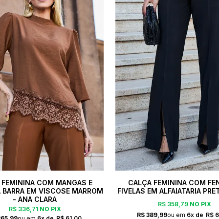
 FEMININA COM MANGAS E
CALÇA FEMININA COM FE
A BARRA EM VISCOSE MARROM
FIVELAS EM ALFAIATARIA PRET
- ANA CLARA
R$ 358,79
NO PIX
R$ 336,71
NO PIX
R$ 389,99
6x
R$ 6
365,99
6x
R$ 61,00