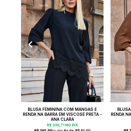
BLUSA FEMININA COM MANGAS E
BLUSA
RENDA NA BARRA EM VISCOSE PRETA -
RENDA N
ANA CLARA
R$ 336,71
NO PIX
R$ 365,99
6x
R$ 61,00
R$ 