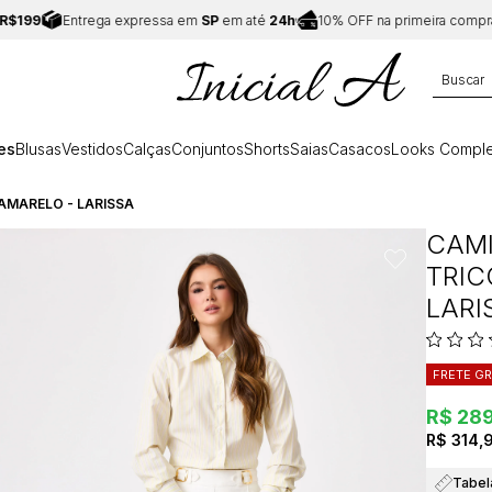
99
Entrega expressa em
SP
em até
24h
10% OFF na primeira compra:
C
es
Blusas
Vestidos
Calças
Conjuntos
Shorts
Saias
Casacos
Looks Comple
AMARELO - LARISSA
CAMI
TRIC
LARI
FRETE GR
R$ 28
R$ 314,
Tabel