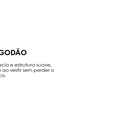
ALGODÃO
cio e estrutura suave,
ao vestir sem perder o
ça.