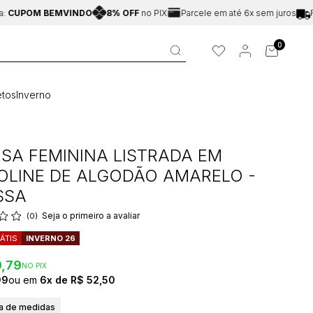
UPOM BEMVINDO
8% OFF
no PIX
Parcele em até 6x sem juros
Fret
0
tos
Inverno
SA FEMININA LISTRADA EM
OLINE DE ALGODÃO AMARELO -
SSA
Seja o primeiro a avaliar
(0)
ÁTIS
INVERNO 26
9,79
NO PIX
99
6x
R$ 52,50
a de medidas