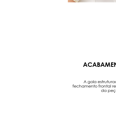
ACABAMEN
A gola estrutur
fechamento frontal r
da peç