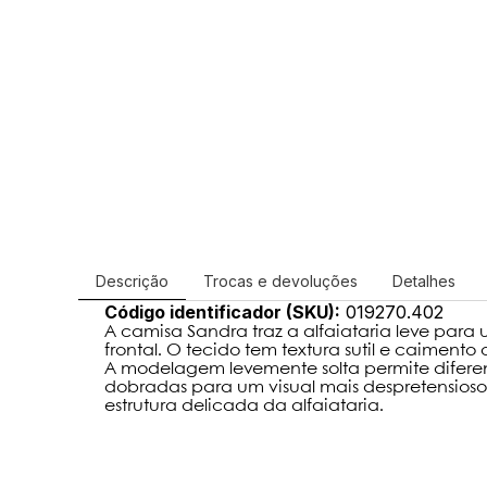
Descrição
Trocas e devoluções
Detalhes
Código identificador (SKU):
019270.402
A camisa Sandra traz a alfaiataria leve para
frontal. O tecido tem textura sutil e caimen
A modelagem levemente solta permite difer
dobradas para um visual mais despretensios
estrutura delicada da alfaiataria.