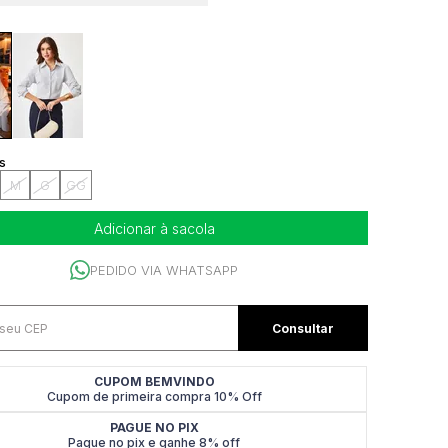
M
G
GG
Adicionar à sacola
PEDIDO VIA WHATSAPP
CUPOM BEMVINDO
Cupom de primeira compra 10% Off
PAGUE NO PIX
Pague no pix e ganhe 8% off