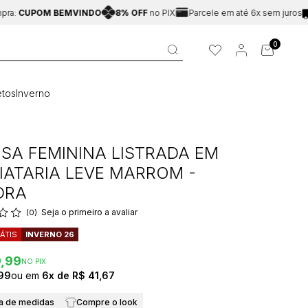
UPOM BEMVINDO
8% OFF
no PIX
Parcele em até 6x sem juros
Fret
0
tos
Inverno
SA FEMININA LISTRADA EM
IATARIA LEVE MARROM -
DRA
Seja o primeiro a avaliar
(0)
ÁTIS
INVERNO 26
9,99
NO PIX
99
6x
R$ 41,67
a de medidas
Compre o look