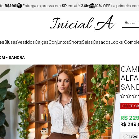
99
Entrega expressa em
SP
em até
24h
10% OFF na primeira compra:
C
es
Blusas
Vestidos
Calças
Conjuntos
Shorts
Saias
Casacos
Looks Comple
ROM - SANDRA
CAMI
ALFA
SAN
FRETE GR
R$ 22
R$ 249,
Tabel