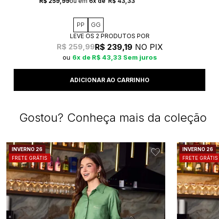
R$ 259,99
6x
R$ 43,33
PP
GG
LEVE OS 2 PRODUTOS
R$ 239,19
NO PIX
R$ 259,99
6x
R$ 43,33
Sem juros
Gostou? Conheça mais da coleção
INVERNO 26
INVERNO 26
FRETE GRÁTIS
FRETE GRÁTIS