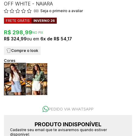
OFF WHITE - NAIARA
Seja o primeiro a avaliar
(0)
FRETE GRÁTIS
INVERNO 26
R$ 298,99
NO PIX
R$ 324,99
6x
R$ 54,17
Compre o look
PEDIDO VIA WHATSAPP
PRODUTO INDISPONÍVEL
Cadastre seu email que te avisaremos quando estiver
disponível: