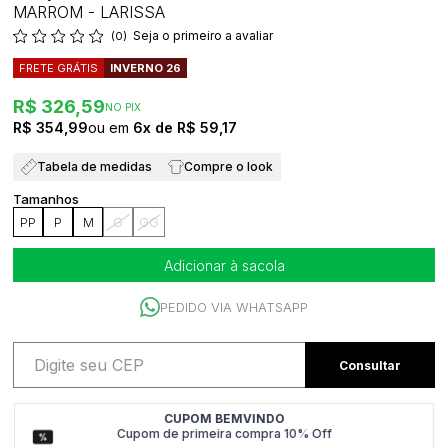
MARROM - LARISSA
Seja o primeiro a avaliar
(0)
FRETE GRÁTIS
INVERNO 26
R$ 326,59
NO PIX
R$ 354,99
6x
R$ 59,17
Tabela de medidas
Compre o look
PP
P
M
G
GG
Adicionar à sacola
PEDIDO VIA WHATSAPP
CUPOM BEMVINDO
Cupom de primeira compra 10% Off