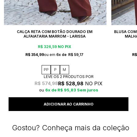
CALÇA RETA COM BOTÃO DOURADO EM
BLUSA COM
ALFAIATARIA MARROM - LARISSA
MALHA
R$ 326,59
NO PIX
R$ 354,99
6x
R$ 59,17
R$
PP
P
M
LEVE OS 2 PRODUTOS
R$ 528,98
NO PIX
R$ 574,98
6x
R$ 95,83
Sem juros
Gostou? Conheça mais da coleção