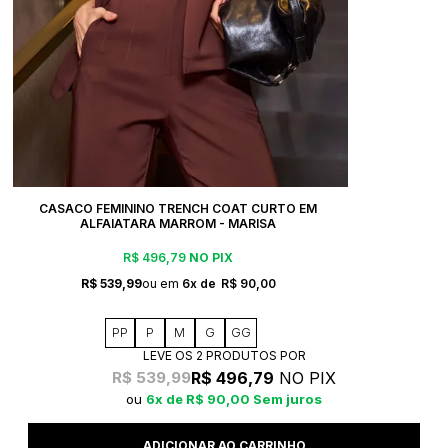
CASACO FEMININO TRENCH COAT CURTO EM
ALFAIATARA MARROM - MARISA
R$ 496,79
NO PIX
R$ 539,99
6x
R$ 90,00
PP
P
M
G
GG
LEVE OS 2 PRODUTOS
R$ 496,79
NO PIX
R$ 539,99
6x
R$ 90,00
Sem juros