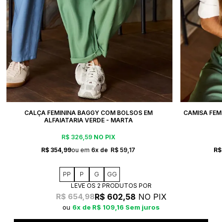
CALÇA FEMININA BAGGY COM BOLSOS EM
CAMISA FEM
ALFAIATARIA VERDE - MARTA
R$ 326,59
NO PIX
R$ 354,99
6x
R$ 59,17
R$
PP
P
G
GG
LEVE OS 2 PRODUTOS
R$ 602,58
NO PIX
R$ 654,98
6x
R$ 109,16
Sem juros