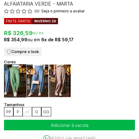
ALFAIATARIA VERDE - MARTA
Seja o primeiro a avaliar
(0)
FRETE GRÁTIS
INVERNO 26
R$ 326,59
NO PIX
R$ 354,99
6x
R$ 59,17
Compre o look
PP
P
M
G
GG
Adicionar à sacola
PEDIDO VIA WHATSAPP