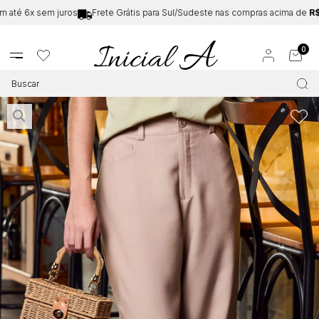
té 6x sem juros
Frete Grátis para Sul/Sudeste nas compras acima de
R$19
0