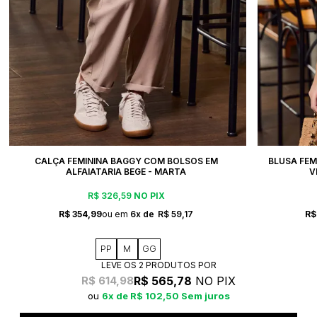
CALÇA FEMININA BAGGY COM BOLSOS EM
BLUSA FEM
ALFAIATARIA BEGE - MARTA
V
R$ 326,59
NO PIX
R$ 354,99
6x
R$ 59,17
R$
PP
M
GG
LEVE OS 2 PRODUTOS
R$ 565,78
NO PIX
R$ 614,98
6x
R$ 102,50
Sem juros