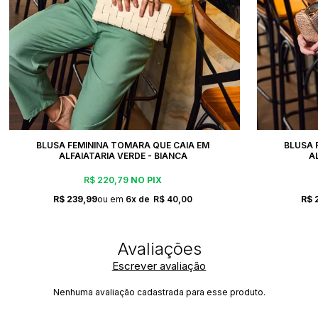
BLUSA FEMININA TOMARA QUE CAIA EM
BLUSA 
ALFAIATARIA VERDE - BIANCA
A
R$ 220,79
NO PIX
R$ 239,99
6x
R$ 40,00
R$ 
Escrever avaliação
Nenhuma avaliação cadastrada para esse produto.