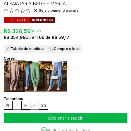
ALFAIATARIA BEGE - MARTA
Seja o primeiro a avaliar
(0)
FRETE GRÁTIS
INVERNO 26
R$ 326,59
NO PIX
R$ 354,99
6x
R$ 59,17
Tabela de medidas
Compre o look
PP
P
M
G
GG
Adicionar à sacola
PEDIDO VIA WHATSAPP