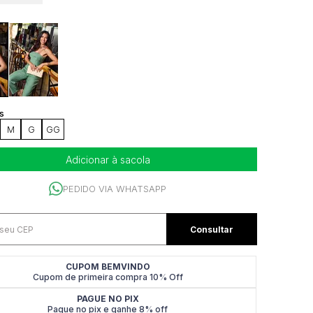
M
G
GG
Adicionar à sacola
PEDIDO VIA WHATSAPP
CUPOM BEMVINDO
Cupom de primeira compra 10% Off
PAGUE NO PIX
Pague no pix e ganhe 8% off