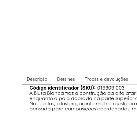
Descrição
Detalhes
Trocas e devoluções
Código identificador (SKU):
019309.003
A Blusa Bianca traz a construção da alfaiata
enquanto a pala dobrada na parte superior
Nas costas, o lastex garante melhor ajuste a
pensada para composições coordenadas, mas