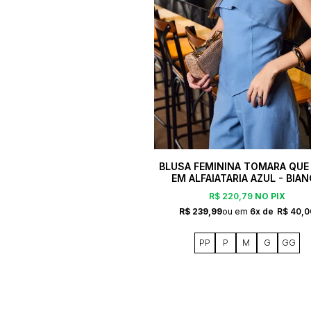
BLUSA FEMININA TOMARA QUE
EM ALFAIATARIA AZUL - BIA
R$ 220,79
NO PIX
R$ 239,99
6x
R$ 40,0
PP
P
M
G
GG