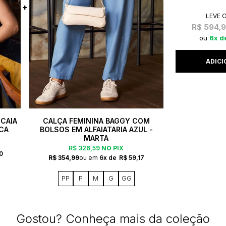
LEVE 
R$ 594,
6x
 CAIA
CALÇA FEMININA BAGGY COM
NCA
BOLSOS EM ALFAIATARIA AZUL -
MARTA
R$ 326,59
NO PIX
0
R$ 354,99
6x
R$ 59,17
PP
P
M
G
GG
Gostou? Conheça mais da coleção