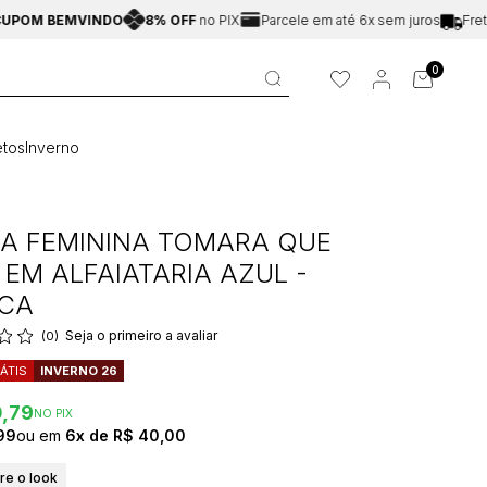
BEMVINDO
8% OFF
no PIX
Parcele em até 6x sem juros
Frete Gráti
0
tos
Inverno
A FEMININA TOMARA QUE
 EM ALFAIATARIA AZUL -
NCA
Seja o primeiro a avaliar
(0)
ÁTIS
INVERNO 26
0,79
NO PIX
99
6x
R$ 40,00
e o look