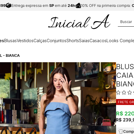
ntrega expressa em
SP
em até
24h
10% OFF na primeira compra:
CUPOM 
es
Blusas
Vestidos
Calças
Conjuntos
Shorts
Saias
Casacos
Looks Comple
L - BIANCA
BLUS
CAIA
BIA
FRETE GR
R$ 22
R$ 239,
Compr