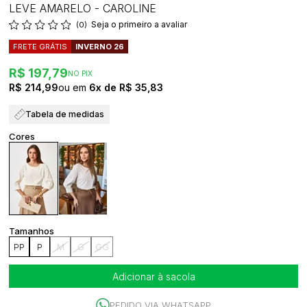
LEVE AMARELO - CAROLINE
Seja o primeiro a avaliar
(0)
FRETE GRÁTIS
INVERNO 26
R$ 197,79
NO PIX
R$ 214,99
6x
R$ 35,83
Tabela de medidas
PP
P
M
G
GG
Adicionar à sacola
PEDIDO VIA WHATSAPP