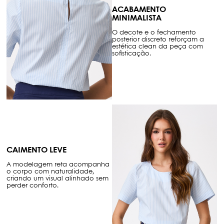
ACABAMENTO
MINIMALISTA
O decote e o fechamento
posterior discreto reforçam a
estética clean da peça com
sofisticação.
CAIMENTO LEVE
A modelagem reta acompanha
o corpo com naturalidade,
criando um visual alinhado sem
perder conforto.