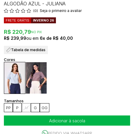
ALGODÃO AZUL - JULIANA
Seja o primeiro a avaliar
(0)
FRETE GRÁTIS
INVERNO 26
R$ 220,79
NO PIX
R$ 239,99
6x
R$ 40,00
Tabela de medidas
PP
P
M
G
GG
Adicionar à sacola
PEDIDO VIA WHATSAPP