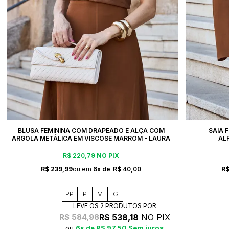
BLUSA FEMININA COM DRAPEADO E ALÇA COM
SAIA 
ARGOLA METÁLICA EM VISCOSE MARROM - LAURA
AL
R$ 220,79
NO PIX
R$ 239,99
6x
R$ 40,00
R$
PP
P
M
G
LEVE OS 2 PRODUTOS
R$ 538,18
NO PIX
R$ 584,98
6x
R$ 97,50
Sem juros