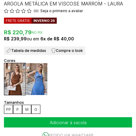
ARGOLA METÁLICA EM VISCOSE MARROM - LAURA
Seja o primeiro a avaliar
(0)
FRETE GRÁTIS
INVERNO 26
R$ 220,79
NO PIX
R$ 239,99
6x
R$ 40,00
Tabela de medidas
Compre o look
PP
P
M
G
Adicionar à sacola
PEDIDO VIA WHATSAPP