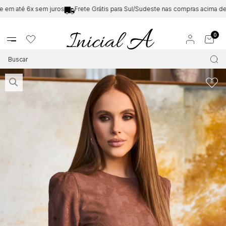
m até 6x sem juros
Frete Grátis para Sul/Sudeste nas compras acima de
R
0