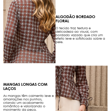
ALGODÃO BORDADO
FLORAL
O tecido traz textura e
delicadeza ao visual, com
bordado vazado que cria um
efeito leve e sofisticado sobre a
pele.
MANGAS LONGAS COM
LAÇOS
As mangas têm caimento leve e
amarrações nos punhos,
criando um acabamento
romântico e valorizando o
movimento da peça.