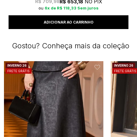
R$ 653,18
NO PIX
R$ 709,98
6x
R$ 118,33
Sem juros
Gostou? Conheça mais da coleção
INVERNO 26
INVERNO 26
FRETE GRÁTIS
FRETE GRÁTIS