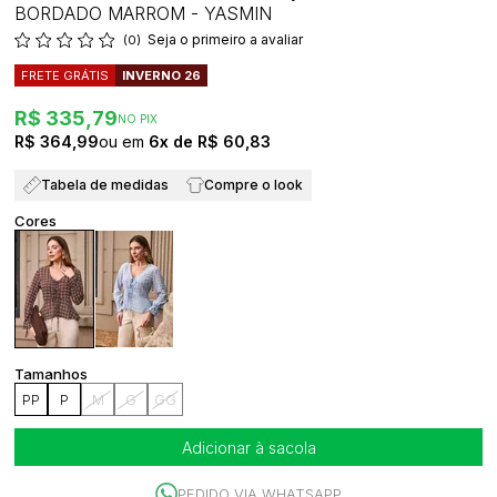
BORDADO MARROM - YASMIN
Seja o primeiro a avaliar
(0)
FRETE GRÁTIS
INVERNO 26
R$ 335,79
NO PIX
R$ 364,99
6x
R$ 60,83
Tabela de medidas
Compre o look
PP
P
M
G
GG
Adicionar à sacola
PEDIDO VIA WHATSAPP