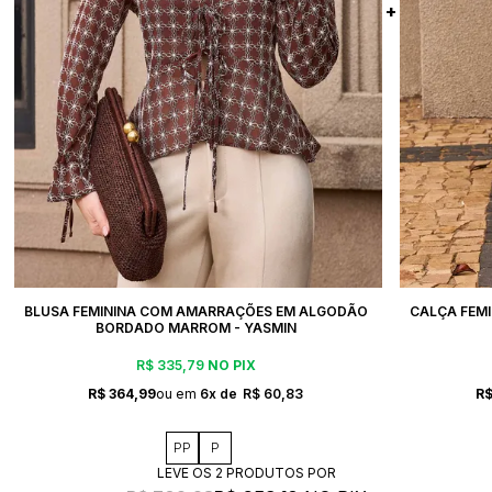
BLUSA FEMININA COM AMARRAÇÕES EM ALGODÃO
CALÇA FEMI
BORDADO MARROM - YASMIN
R$ 335,79
NO PIX
R$ 364,99
6x
R$ 60,83
R$
PP
P
LEVE OS 2 PRODUTOS